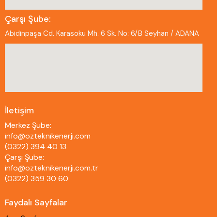
Çarşı Şube:
Abidinpaşa Cd. Karasoku Mh. 6 Sk. No: 6/B Seyhan / ADANA
İletişim
Merkez Şube:
info@ozteknikenerji.com
(0322) 394 40 13
Çarşı Şube:
info@ozteknikenerji.com.tr
(0322) 359 30 60
Faydalı Sayfalar