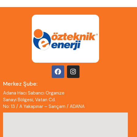
Merkez Şube:
Adana Hacı Sabancı Organize
Sanayi Bölgesi, Vatan Cd.
No: 13 / A Yakapınar – Sarıçam / ADANA