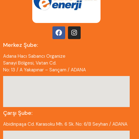
Merkez Şube:
Adana Hacı Sabancı Organize
Sanayi Bölgesi, Vatan Cd.
No: 13 / A Yakapınar – Sarıçam / ADANA
Çarşı Şube:
Abidinpaşa Cd. Karasoku Mh. 6 Sk. No: 6/B Seyhan / ADANA